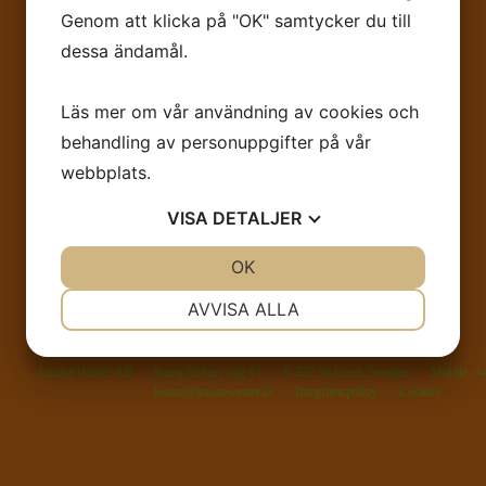
Genom att klicka på "OK" samtycker du till
dessa ändamål.
Läs mer om vår användning av cookies och
behandling av personuppgifter på vår
webbplats.
VISA
DETALJER
JA
NEJ
OK
JA
NEJ
NÖDVÄNDIG
INSTÄLLNINGAR
AVVISA ALLA
JA
NEJ
JA
NEJ
Louise Wester AB
Kung Oskars väg 43
S-222 36 Lund, Sweden
Mobile: +
MARKNADSFÖRING
STATISTIK
louise@louisewester.se
Integritetspolicy
Cookies